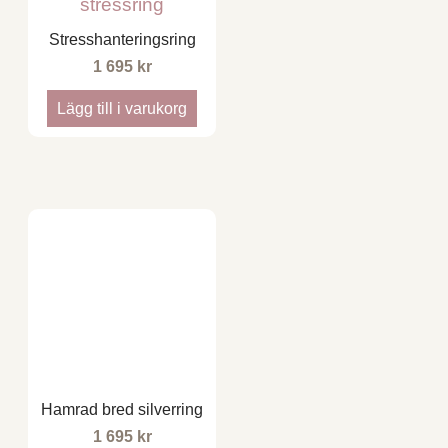
Stresshanteringsring
1 695
kr
Lägg till i varukorg
Hamrad bred silverring
1 695
kr