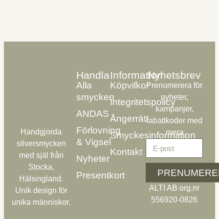
Handla
Information
Nyhetsbrev
Alla
Köpvilkor
Prenumerera för
smycken
nyheter,
Integritetspolicy
kampanjer,
ANDAS
Ångerrätt
rabattkoder med
Förlovning
Handgjorda
mera
Smyckesinformation
& Vigsel
silversmycken
Kontakt
med själ från
Nyheter
Stocka,
PRENUMERE
Presentkort
Hälsingland.
ALTI AB org.nr
Unik design för
556920-0826
unika människor.