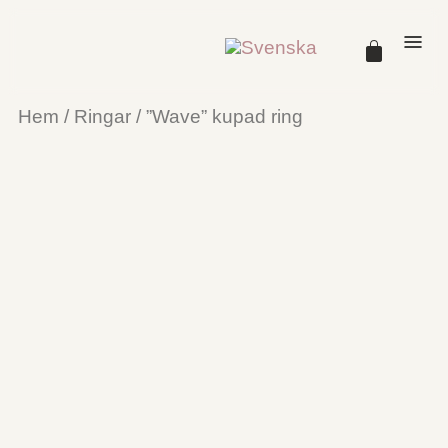
Hem
/
Ringar
/ ”Wave” kupad ring