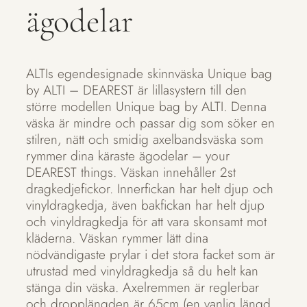
ägodelar
ALTIs egendesignade skinnväska Unique bag
by ALTI – DEAREST är lillasystern till den
större modellen Unique bag by ALTI. Denna
väska är mindre och passar dig som söker en
stilren, nätt och smidig axelbandsväska som
rymmer dina käraste ägodelar – your
DEAREST things. Väskan innehåller 2st
dragkedjefickor. Innerfickan har helt djup och
vinyldragkedja, även bakfickan har helt djup
och vinyldragkedja för att vara skonsamt mot
kläderna. Väskan rymmer lätt dina
nödvändigaste prylar i det stora facket som är
utrustad med vinyldragkedja så du helt kan
stänga din väska. Axelremmen är reglerbar
och dropplängden är 65cm (en vanlig längd