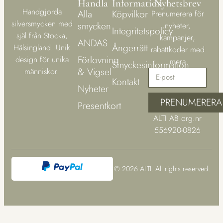
Handla
Information
Nyhetsbrev
Handgjorda
Alla
Köpvilkor
Prenumerera för
silversmycken med
smycken
nyheter,
Integritetspolicy
själ från Stocka,
kampanjer,
ANDAS
Ångerrätt
Hälsingland. Unik
rabattkoder med
Förlovning
design för unika
mera
Smyckesinformation
& Vigsel
människor.
Kontakt
Nyheter
PRENUMERERA
Presentkort
ALTI AB org.nr
556920-0826
© 2026 ALTI. All rights reserved.