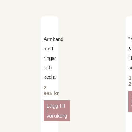
Armband
”
med
&
ringar
H
och
a
kedja
1
2
2
995
kr
Lägg till
i
varukorg