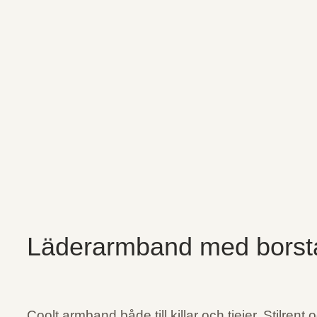
Läderarmband med borsta
Coolt armband både till killar och tjejer. Stilr