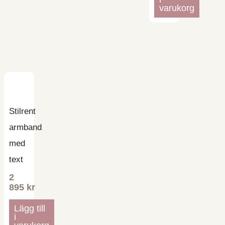
varukorg
Stilrent
armband
med
text
2
895
kr
Lägg till
i