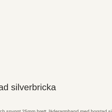
d silverbricka
ent och snyggt 25mm brett läderarmband med borstad si