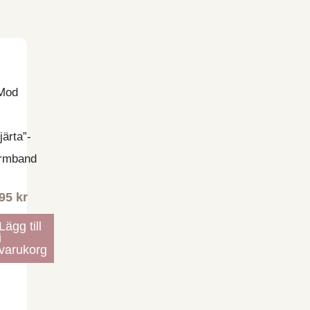
Mod
järta”-
rmband
95
kr
Lägg till
i
varukorg