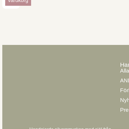
varukorg
Ha
All
AN
För
Nyh
Pre