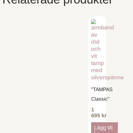
”TAMPAS
Classic”
1
695
kr
Lägg till
i