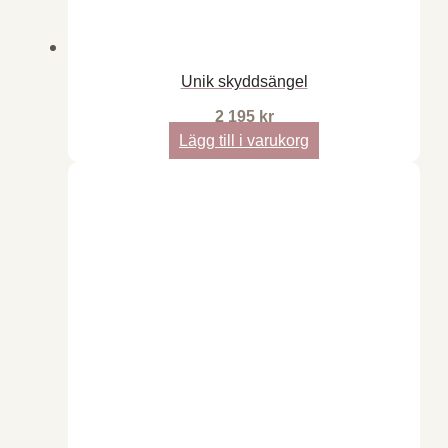
Unik skyddsängel
2 195
kr
Lägg till i varukorg