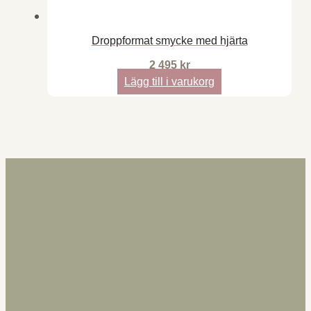
Droppformat smycke med hjärta
2 495
kr
Lägg till i varukorg