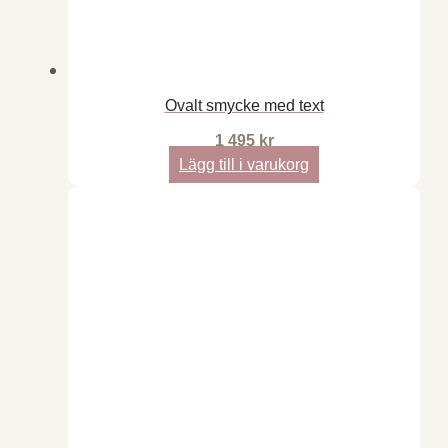
Ovalt smycke med text
1 495
kr
Lägg till i varukorg