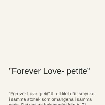
”Forever Love- petite”
”Forever Love- petit” är ett litet nätt smycke
i samma storlek som örhängena i samma
serie. Det vackra halsbandet från ALTI