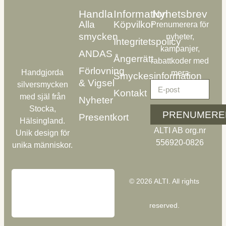
Handla
Information
Nyhetsbrev
Alla
Köpvilkor
Prenumerera för
smycken
nyheter,
Integritetspolicy
kampanjer,
ANDAS
Ångerrätt
rabattkoder med
Förlovning
Handgjorda
mera
Smyckesinformation
& Vigsel
silversmycken
Kontakt
med själ från
Nyheter
Stocka,
PRENUMERE
Presentkort
Hälsingland.
ALTI AB org.nr
Unik design för
556920-0826
unika människor.
© 2026 ALTI. All rights
reserved.