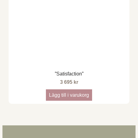
”Satisfaction”
3 695
kr
Lägg till i varukorg