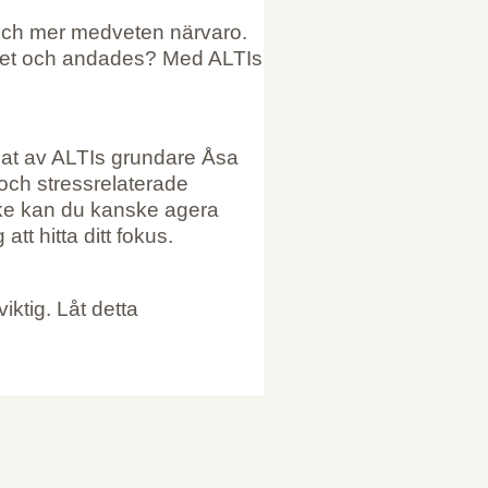
e och mer medveten närvaro.
å det och andades? Med ALTIs
apat av ALTIs grundare Åsa
och stressrelaterade
ycke kan du kanske agera
tt hitta ditt fokus.
iktig. Låt detta