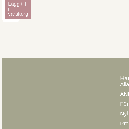
Lägg till
i
varukorg
Ha
All
AN
För
Nyh
Pre