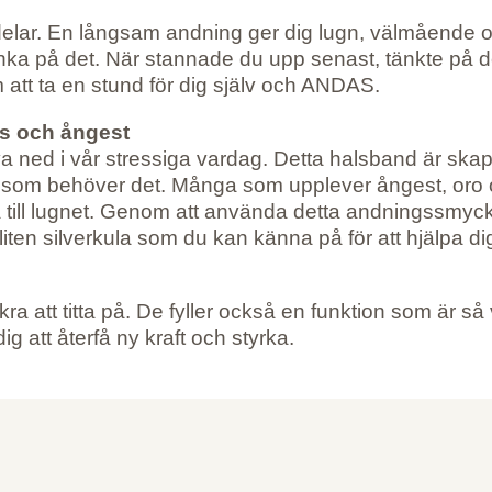
fördelar. En långsam andning ger dig lugn, välmåend
 tänka på det. När stannade du upp senast, tänkte p
att ta en stund för dig själv och ANDAS.
ss och ångest
va ned i vår stressiga vardag. Detta halsband är sk
ig som behöver det. Många som upplever ångest, oro 
baka till lugnet. Genom att använda detta andningssm
ten silverkula som du kan känna på för att hjälpa dig a
 att titta på. De fyller också en funktion som är så v
g att återfå ny kraft och styrka.