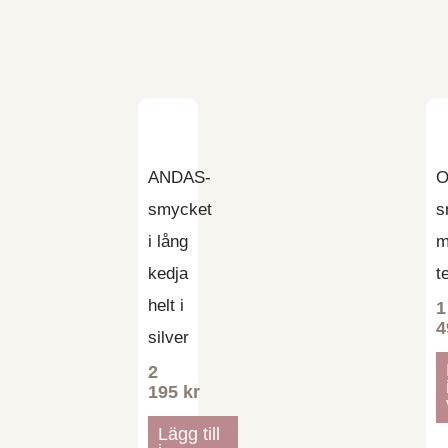
ANDAS-
O
smycket
s
i lång
m
kedja
t
helt i
1
4
silver
2
195
kr
Lägg till