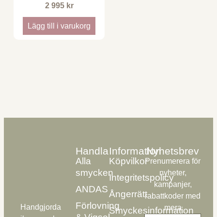
2 995
kr
Lägg till i varukorg
Handla
Information
Nyhetsbrev
Alla
Köpvilkor
Prenumerera för
smycken
nyheter,
Integritetspolicy
kampanjer,
ANDAS
Ångerrätt
rabattkoder med
Förlovning
Handgjorda
mera
Smyckesinformation