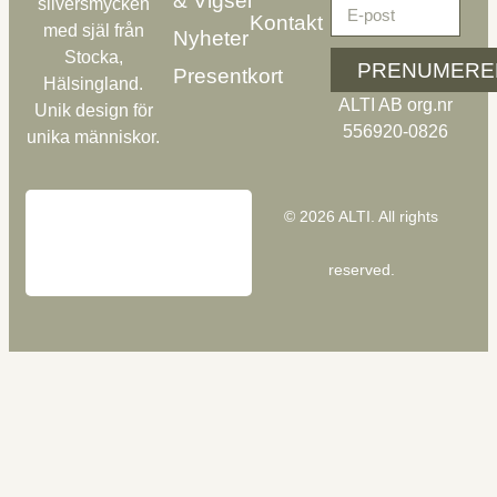
& Vigsel
silversmycken
Kontakt
med själ från
Nyheter
Stocka,
PRENUMERE
Presentkort
Hälsingland.
ALTI AB org.nr
Unik design för
556920-0826
unika människor.
© 2026 ALTI. All rights
reserved.