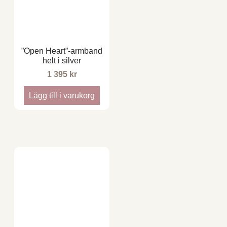
”Open Heart”-armband
helt i silver
1 395
kr
Lägg till i varukorg