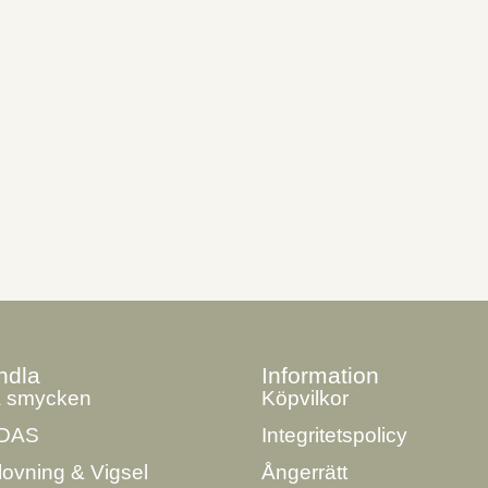
ndla
Information
a smycken
Köpvilkor
DAS
Integritetspolicy
lovning & Vigsel
Ångerrätt