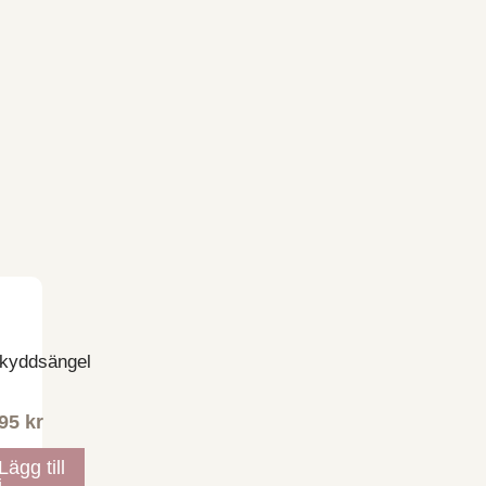
kyddsängel
95
kr
Lägg till
i