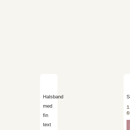
Halsband
S
med
1
6
fin
text