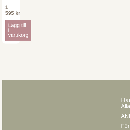
1
595
kr
Lägg till
i
varukorg
Ha
All
AN
För