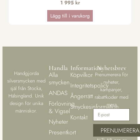
1 995
kr
Lägg till i varukorg
Handla
Information
Nyhetsbrev
Handgjorda
Alla
Köpvilkor
Prenumerera för
silversmycken med
smycken
nyheter,
Integritetspolicy
själ från Stocka,
kampanjer,
ANDAS
Ångerrätt
Hälsingland. Unik
rabattkoder med
Förlovning
design för unika
mera
Smyckesinformation
& Vigsel
människor.
Kontakt
Nyheter
PRENUMERERA
Presentkort