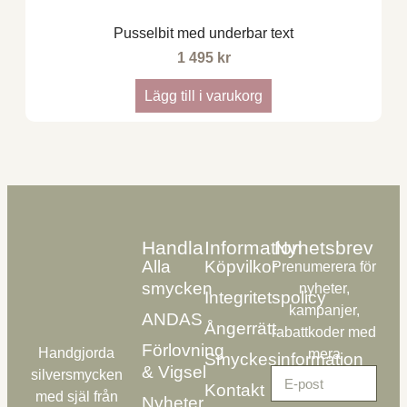
Pusselbit med underbar text
1 495
kr
Lägg till i varukorg
Handla
Information
Nyhetsbrev
Alla
Köpvilkor
Prenumerera för
smycken
nyheter,
Integritetspolicy
kampanjer,
ANDAS
Ångerrätt
rabattkoder med
Förlovning
Handgjorda
mera
Smyckesinformation
& Vigsel
silversmycken
Kontakt
med själ från
Nyheter