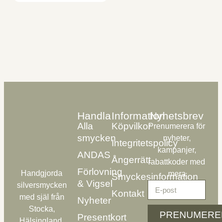
Handla
Information
Nyhetsbrev
Alla
Köpvilkor
Prenumerera för
smycken
nyheter,
Integritetspolicy
kampanjer,
ANDAS
Ångerrätt
rabattkoder med
Förlovning
Handgjorda
mera
Smyckesinformation
& Vigsel
silversmycken
Kontakt
med själ från
Nyheter
Stocka,
PRENUMERE
Presentkort
Hälsingland.