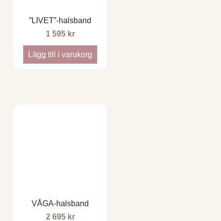
”LIVET”-halsband
1 595
kr
Lägg till i varukorg
VÅGA-halsband
2 695
kr