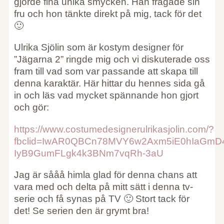
gjorde fina unika smycken. Han frågade sin
fru och hon tänkte direkt på mig, tack för det
🙂
Ulrika Sjölin som är kostym designer för
”Jägarna 2” ringde mig och vi diskuterade oss
fram till vad som var passande att skapa till
denna karaktär. Här hittar du hennes sida gå
in och läs vad mycket spännande hon gjort
och gör:
https://www.costumedesignerulrikasjolin.com/?
fbclid=IwAR0QBCn78MVY6w2Axm5iE0hIaGm
IyB9GumFLgk4k3BNm7vqRh-3aU
Jag är sååå himla glad för denna chans att
vara med och delta på mitt sätt i denna tv-
serie och få synas på TV 🙂 Stort tack för
det! Se serien den är grymt bra!